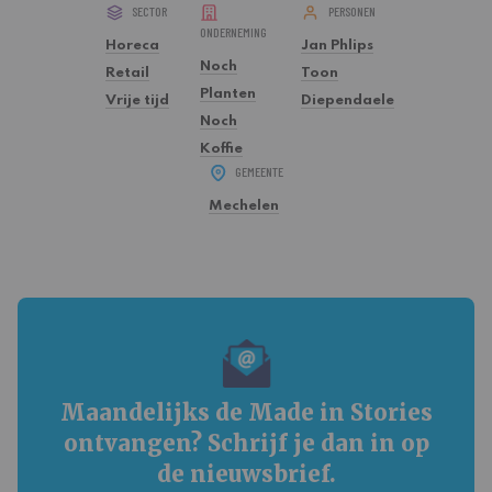
SECTOR
PERSONEN
ONDERNEMING
Horeca
Jan Phlips
Noch
Retail
Toon
Planten
Vrije tijd
Diependaele
Noch
Koffie
GEMEENTE
Mechelen
Maandelijks de Made in Stories
ontvangen? Schrijf je dan in op
de nieuwsbrief.