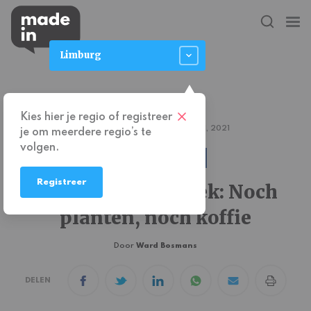
Limburg
Kies hier je regio of registreer
MECHELEN
Mechelen
21 juni, 2021
je om meerdere regio’s te
volgen.
NEW KID ON THE BLOCK
Registreer
Starter van de week: Noch
planten, noch koffie
Door
Ward Bosmans
DELEN