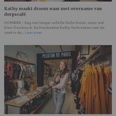
Kathy maakt droom waar met overname van
dorpscafé
HOMBEEK - Zeg niet langer café De Gulle Gieter, maar wel
Klein Oembeyck. De Hombeekse Kathy Verbraeken nam de
zaak in de…
Lees meer