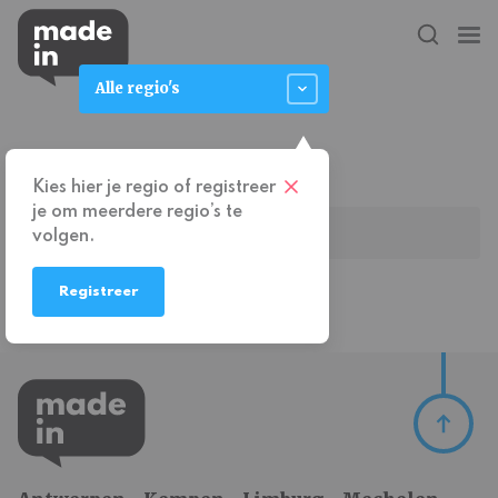
Alle regio's
E-mail
*
Kies hier je regio of registreer
je om meerdere regio’s te
volgen.
Registreer
Dit veld leeg laten aub
*