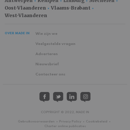
Antwerpen
Kempen
Limburg
Mechelen
Oost-Vlaanderen
Vlaams-Brabant
West-Vlaanderen
OVER MADE IN
Wie zijn we
Veelgestelde vragen
Adverteren
Nieuwsbrief
Contacteer ons
COPYRIGHT © 2022, MADE IN
Gebruiksvoorwaarden
Privacy Policy
Cookiebeleid
Charter online publicaties